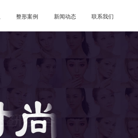
队
整形案例
新闻动态
联系我们