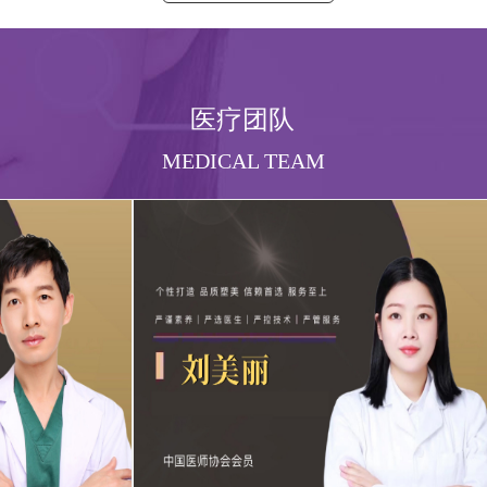
医疗团队
MEDICAL TEAM