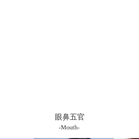
眼鼻五官
-Mouth-