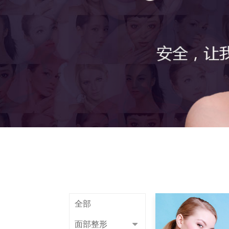
全部
面部整形