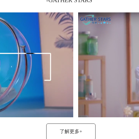
-GATHER STARS
了解更多+